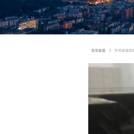
首页标题
ꄲ
芳草园屋面