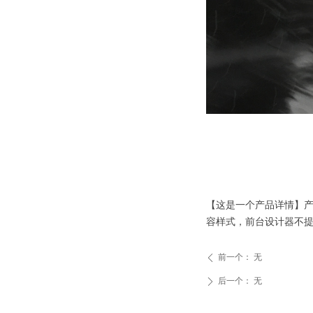
【这是一个产品详情】
容样式，前台设计器不
前一个：
无
ꄴ
后一个：
无
ꄲ